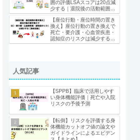
囲の評価LSAスコアは20点減
少する｜退院後の活動範囲を
再建する多角的リハビリ介入
【座位行動・座位時間の置き
【LSA】
換え】座位行動の置き換えで
死亡・要介護・心血管疾患・
認知症のリスクは減少する
【身体活動】
人気記事
【SPPB】臨床で活用しやす
い身体機能評価｜死亡や入院
リスクの予後予測
【転倒】リスクを評価する身
体機能カットオフ値の論文や
ガイドラインによるエビデン
ス【まとめ】