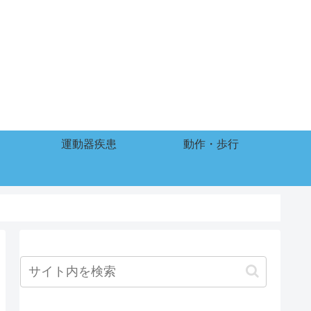
運動器疾患
動作・歩行