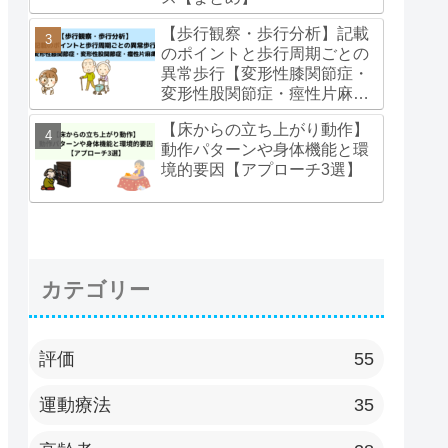
【歩行観察・歩行分析】記載
のポイントと歩行周期ごとの
異常歩行【変形性膝関節症・
変形性股関節症・痙性片麻
痺】
【床からの立ち上がり動作】
動作パターンや身体機能と環
境的要因【アプローチ3選】
カテゴリー
評価
55
運動療法
35