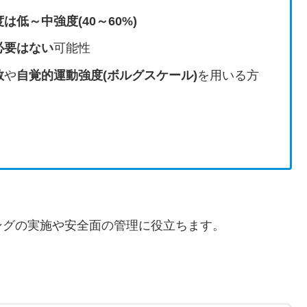
は低～中強度(40～60%)
必要はない
可能性
数
や
自覚的運動強度(ボルグスケール)
を用いる方
ングの実施や安全面の管理に役立ちます。