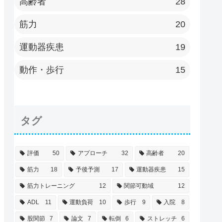
高齢者
28
筋力
20
運動器疾患
19
動作・歩行
15
タグ
評価
50
アプローチ
32
高齢者
20
筋力
18
予後予測
17
運動器疾患
15
筋力トレーニング
12
関節可動域
12
ADL
11
運動負荷
10
歩行
9
入院
8
股関節
7
論文
7
転倒
6
ストレッチ
6