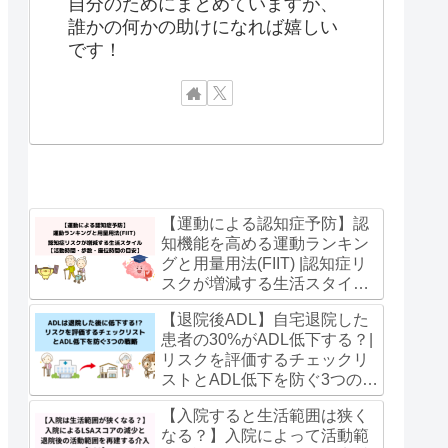
自分のためにまとめていますが、
誰かの何かの助けになれば嬉しい
です！
【運動による認知症予防】認
知機能を高める運動ランキン
グと用量用法(FIIT) |認知症リ
スクが増減する生活スタイル
【活動時間・歩数・座位時間
【退院後ADL】自宅退院した
の目安】
患者の30%がADL低下する？|
リスクを評価するチェックリ
ストとADL低下を防ぐ3つの戦
略
【入院すると生活範囲は狭く
なる？】入院によって活動範