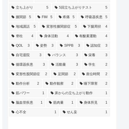
立ち上がり
5
5回立ち上がりテスト
5
膝関節
5
FIM
5
疼痛
5
呼吸器疾患
5
地域講話
5
変形性膝関節症
5
下腿周径
4
脊柱
4
身体活動
4
有酸素運動
4
QOL
3
姿勢
3
SPPB
3
認知症
3
自宅退院
3
バランス
3
栄養
3
循環器疾患
3
活動量
3
学生
2
変形性股関節症
2
足関節
2
座位時間
2
動作分析
2
動作観察
2
嚥下障害
2
筋パワー
1
床からの立ち上がり動作
1
脳血管疾患
1
筋肉量
1
身体所見
1
心不全
1
せん妄
1