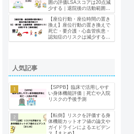
囲の評価LSAスコアは20点減
少する｜退院後の活動範囲を
再建する多角的リハビリ介入
【座位行動・座位時間の置き
【LSA】
換え】座位行動の置き換えで
死亡・要介護・心血管疾患・
認知症のリスクは減少する
【身体活動】
人気記事
【SPPB】臨床で活用しやす
い身体機能評価｜死亡や入院
リスクの予後予測
【転倒】リスクを評価する身
体機能カットオフ値の論文や
ガイドラインによるエビデン
ス【まとめ】