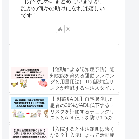
自分のためにまとめていますが、
誰かの何かの助けになれば嬉しい
です！
【運動による認知症予防】認
知機能を高める運動ランキン
グと用量用法(FIIT) |認知症リ
スクが増減する生活スタイル
【活動時間・歩数・座位時間
【退院後ADL】自宅退院した
の目安】
患者の30%がADL低下する？|
リスクを評価するチェックリ
ストとADL低下を防ぐ3つの戦
略
【入院すると生活範囲は狭く
なる？】入院によって活動範