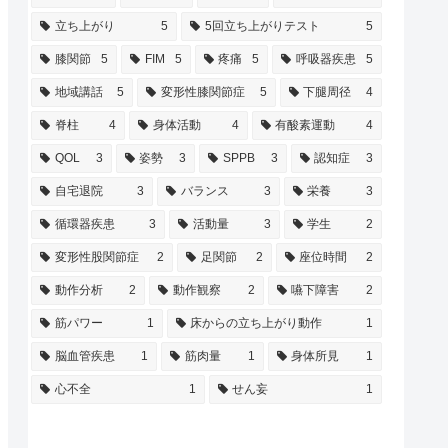
立ち上がり
5
5回立ち上がりテスト
5
膝関節
5
FIM
5
疼痛
5
呼吸器疾患
5
地域講話
5
変形性膝関節症
5
下腿周径
4
脊柱
4
身体活動
4
有酸素運動
4
QOL
3
姿勢
3
SPPB
3
認知症
3
自宅退院
3
バランス
3
栄養
3
循環器疾患
3
活動量
3
学生
2
変形性股関節症
2
足関節
2
座位時間
2
動作分析
2
動作観察
2
嚥下障害
2
筋パワー
1
床からの立ち上がり動作
1
脳血管疾患
1
筋肉量
1
身体所見
1
心不全
1
せん妄
1