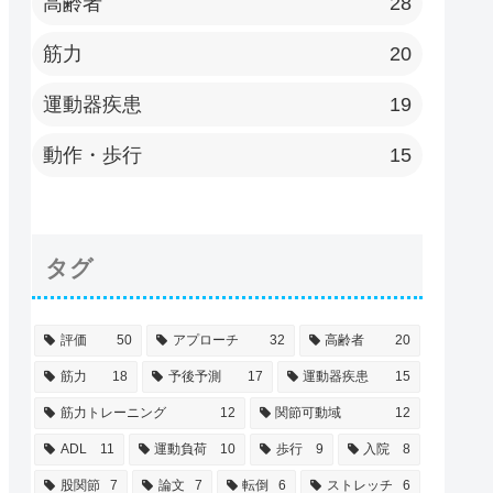
高齢者
28
筋力
20
運動器疾患
19
動作・歩行
15
タグ
評価
50
アプローチ
32
高齢者
20
筋力
18
予後予測
17
運動器疾患
15
筋力トレーニング
12
関節可動域
12
ADL
11
運動負荷
10
歩行
9
入院
8
股関節
7
論文
7
転倒
6
ストレッチ
6