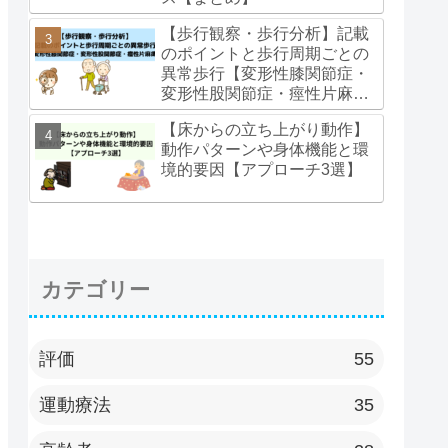
【歩行観察・歩行分析】記載
のポイントと歩行周期ごとの
異常歩行【変形性膝関節症・
変形性股関節症・痙性片麻
痺】
【床からの立ち上がり動作】
動作パターンや身体機能と環
境的要因【アプローチ3選】
カテゴリー
評価
55
運動療法
35