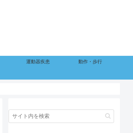
運動器疾患
動作・歩行