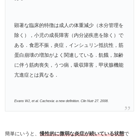
顕著な臨床的特徴は成人の体重減少（水分管理を
除く），小児の成長障害（内分泌疾患を除く）で
ある．食思不振，炎症，インシュリン抵抗性，筋
蛋白崩壊の増加がよく関連している．飢餓，加齢
に伴う筋肉喪失，うつ病，吸収障害，甲状腺機能
亢進症とは異なる．
Evans WJ, et al. Cachexia: a new definition. Clin Nutr 27. 2008.
簡単にいうと、
慢性的に微弱な炎症が続いている状態
で