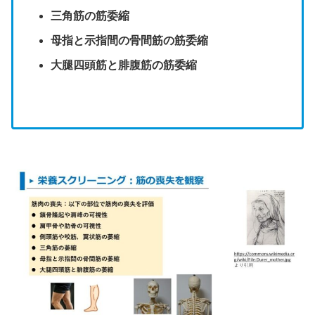
三角筋の筋委縮
母指と示指間の骨間筋の筋委縮
大腿四頭筋と腓腹筋の筋委縮