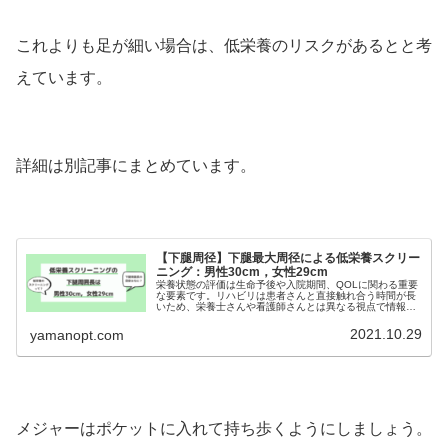
これよりも足が細い場合は、低栄養のリスクがあるとと考
えています。
詳細は別記事にまとめています。
【下腿周径】下腿最大周径による低栄養スクリー
ニング：男性30cm，女性29cm
栄養状態の評価は生命予後や入院期間、QOLに関わる重要
な要素です。リハビリは患者さんと直接触れ合う時間が長
いため、栄養士さんや看護師さんとは異なる視点で情報を
得る機会があります。今回は、リハビリが気がつきやすい
栄養状態のスクリーニング、"下...
2021.10.29
yamanopt.com
メジャーはポケットに入れて持ち歩くようにしましょう。