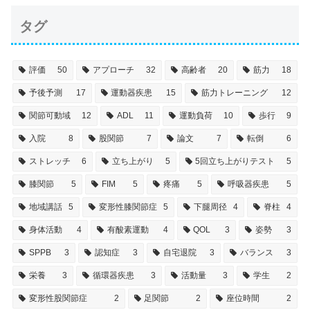
タグ
評価
50
アプローチ
32
高齢者
20
筋力
18
予後予測
17
運動器疾患
15
筋力トレーニング
12
関節可動域
12
ADL
11
運動負荷
10
歩行
9
入院
8
股関節
7
論文
7
転倒
6
ストレッチ
6
立ち上がり
5
5回立ち上がりテスト
5
膝関節
5
FIM
5
疼痛
5
呼吸器疾患
5
地域講話
5
変形性膝関節症
5
下腿周径
4
脊柱
4
身体活動
4
有酸素運動
4
QOL
3
姿勢
3
SPPB
3
認知症
3
自宅退院
3
バランス
3
栄養
3
循環器疾患
3
活動量
3
学生
2
変形性股関節症
2
足関節
2
座位時間
2