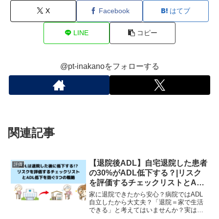
X
Facebook
はてブ
LINE
コピー
@pt-inakanoをフォローする
関連記事
【退院後ADL】自宅退院した患者
評価
の30%がADL低下する？|リスク
を評価するチェックリストとADL
低下を防ぐ3つの戦略
家に退院できたから安心？病院ではADL
自立したから大丈夫？「退院＝家で生活
できる」と考えてはいませんか？実は、
入院から退院した直後を【混乱期】と表