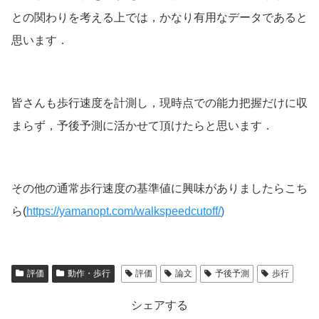
との関わりを考える上では，かなり有用なデータであると
思います．
皆さんも歩行速度を計測し，現時点での能力把握だけに収
まらず，予後予測に活かせて頂けたらと思います．
その他の通常歩行速度の基準値に興味がありましたらこち
ら(
https://yamanopt.com/walkspeedcutoff/
)
評価
動作・歩行
評価
論文
予後予測
歩行
シェアする