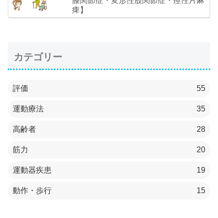
膝関節症・変形性股関節症・痙性片麻
痺】
カテゴリー
評価
55
運動療法
35
高齢者
28
筋力
20
運動器疾患
19
動作・歩行
15