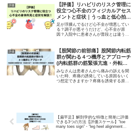
です。腰椎過前弯の状態や腰痛との関係
【評価】リハビリのリスク管理に
評価
を理解して、姿勢を評価...
役立つ心不全のフィジカルアセス
メントと症状｜うっ血と低心拍出
の身体所見
足が浮腫んでるけど心不全が増悪してい
る？調子が悪そうだけど、心不全が原
因？入院中に患者さんが普段とは違う様
子があれば、すぐに医師や看護師に相談
し、血液検査やエコー検査を受けること
ができますが、外来や訪問の場面で、す
【股関節の前部痛】股関節内転筋
評価
ぐに検査はできません。外来...
群が関わる４つ機序とアプローチ
(内転筋群の筋緊張亢進・外転筋
力低下・後方筋群の伸張性低下・
みなさんは患者さんから痛みの訴えを聞
骨盤後傾)
いた時、疼痛の誘発している原因をいく
つ想定できますか？疼痛を誘発する原因
を知っておくことで、評価の精度が高く
なり、アプローチのポイントを絞りやす
くなります。今回は、股関節前部の疼痛
について、臨床で多い、内...
【扁平足】解剖学的な特徴と簡単に評価
できる3つの方法【評価スケール】”toe
many toes sign”・”leg heel alignment
(LHA)”・”舟状骨落下テスト(NDT:
Navicular Drop Test)”