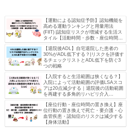
【運動による認知症予防】認知機能を
高める運動ランキングと用量用法
(FIIT) |認知症リスクが増減する生活ス
タイル【活動時間・歩数・座位時間の
目安】
【退院後ADL】自宅退院した患者の
30%がADL低下する？|リスクを評価す
るチェックリストとADL低下を防ぐ3
つの戦略
【入院すると生活範囲は狭くなる？】
入院によって活動範囲の評価LSAスコ
アは20点減少する｜退院後の活動範囲
を再建する多角的リハビリ介入
【LSA】
【座位行動・座位時間の置き換え】座
位行動の置き換えで死亡・要介護・心
血管疾患・認知症のリスクは減少する
【身体活動】