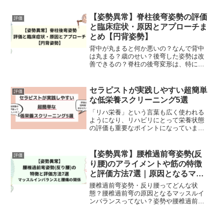
現し、自宅に帰った後にADLが低下する
患者さんがいます。この記事では、退院
【姿勢異常】脊柱後弯姿勢の評価
評価
後に生じるADL低下...
と臨床症状・原因とアプローチま
とめ【円背姿勢】
背中が丸まると何か悪いの？なんで背中
は丸まる？歳のせい？後弯した姿勢は改
善できるの？脊柱の後弯変形は、特に高
齢者に多い姿勢変形です。リハビリで
は、主疾患ではないけど、患者さんの特
徴の一つとして頻繁に見かけます。後弯
セラピストが実践しやすい超簡単
評価
姿勢は、バランス能力の低下...
な低栄養スクリーニング5選
「リハ栄養」という言葉も広く使われる
ようになり、リハビリにとって栄養状態
の評価も重要なポイントになっています
ね。特に低栄養状態はリハビリを進める
にあたって、重大な阻害因子なので抑え
ておく必要があります。しかし、栄養は
【姿勢異常】腰椎過前弯姿勢(反
評価
どうやって評価したらよい...
り腰)のアライメントや筋の特徴
と評価方法7選｜原因となるマッ
スルインバランスと腰痛との関係
腰椎過前弯姿勢・反り腰ってどんな状
態？腰椎過前弯の原因となるマッスルイ
ンバランスってない？姿勢や腰椎過前弯
はどうやって評価するの？腰椎過前弯姿
勢(反り腰)は臨床でも多い異常姿勢の一つ