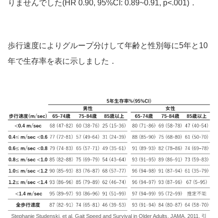
りませんでした
(HR 0.90, 95%CI: 0.89~0.91, p<.001)
．
歩行速度によりグループ分けして年齢と性別毎に5年と10
年で生存率を表に示しました．
Stephanie Studenski, et al. Gait Speed and Survival in Older Adults. JAMA. 2011. 引